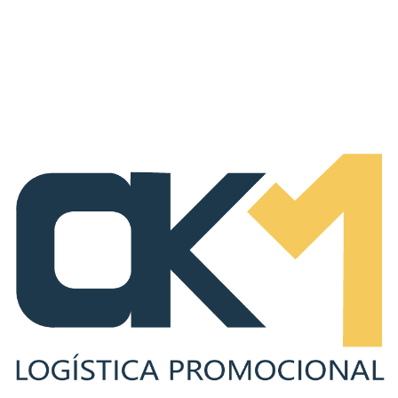
elemento esté listo para su instalación,
optimizando tiempos y evitando reprocesos.
Una correcta preparación incluye:
Armado y preensamblaje de estructuras.
Etiquetado por punto de entrega.
Control de calidad previo a distribución.
Optimización de empaques para transporte.
Cómo medir la efectividad de la
ejecución de material POP
No se puede mejorar lo que no se mide. La
auditoría de material POP en PDV permite
evaluar el desempeño de la implementación.